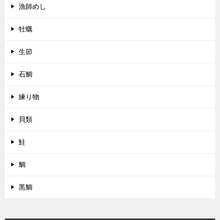
漁師めし
牡蠣
生節
石鯛
練り物
貝類
鮭
鯛
黒鯛