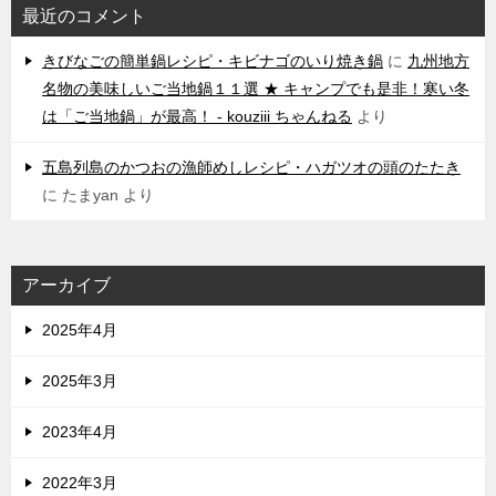
最近のコメント
きびなごの簡単鍋レシピ・キビナゴのいり焼き鍋
に
九州地方
名物の美味しいご当地鍋１１選 ★ キャンプでも是非！寒い冬
は「ご当地鍋」が最高！ - kouziii ちゃんねる
より
五島列島のかつおの漁師めしレシピ・ハガツオの頭のたたき
に
たまyan
より
アーカイブ
2025年4月
2025年3月
2023年4月
2022年3月