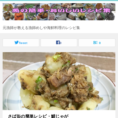
元漁師が教える漁師めしや海鮮料理のレシピ集
Tweet
0
0
さば缶の簡単レシピ・鯖じゃが