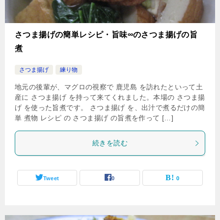
さつま揚げの簡単レシピ・旨味∞のさつま揚げの旨
煮
さつま揚げ
練り物
地元の後輩が、マグロの視察で 鹿児島 を訪れたといって土
産に さつま揚げ を持って来てくれました。本場の さつま揚
げ を使った旨煮です。 さつま揚げ を、出汁で煮るだけの簡
単 煮物 レシピ の さつま揚げ の旨煮を作って […]
続きを読む
Tweet
0
0