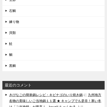
石鯛
練り物
貝類
鮭
鯛
黒鯛
最近のコメント
きびなごの簡単鍋レシピ・キビナゴのいり焼き鍋
に
九州地方
名物の美味しいご当地鍋１１選 ★ キャンプでも是非！寒い冬
は「ご当地鍋」が最高！ - kouziii ちゃんねる
より