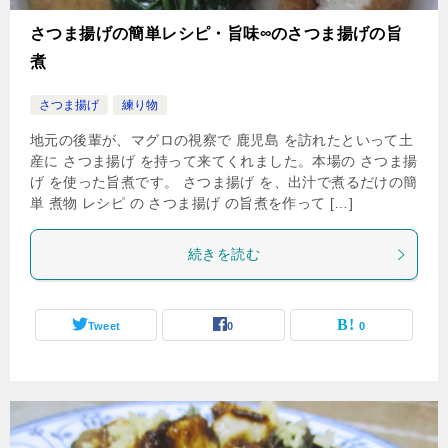
さつま揚げの簡単レシピ・旨味∞のさつま揚げの旨
煮
さつま揚げ
練り物
地元の後輩が、マグロの視察で 鹿児島 を訪れたといって土
産に さつま揚げ を持って来てくれました。本場の さつま揚
げ を使った旨煮です。 さつま揚げ を、出汁で煮るだけの簡
単 煮物 レシピ の さつま揚げ の旨煮を作って […]
続きを読む
Tweet
0
0