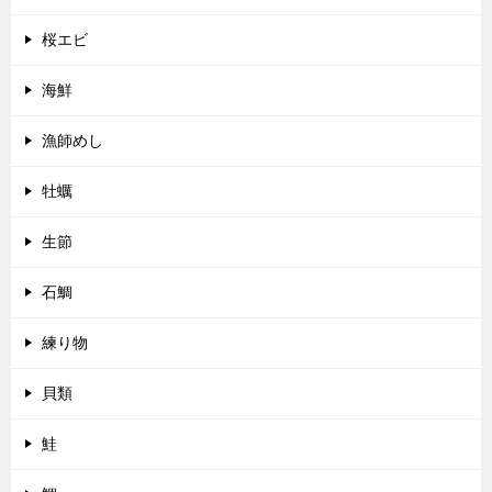
桜エビ
海鮮
漁師めし
牡蠣
生節
石鯛
練り物
貝類
鮭