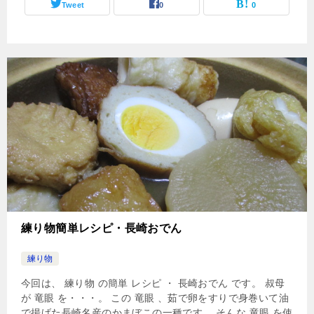
Tweet
0
0
練り物簡単レシピ・長崎おでん
練り物
今回は、 練り物 の簡単 レシピ ・ 長崎おでん です。 叔母
が 竜眼 を・・・。 この 竜眼 、茹で卵をすりで身巻いて油
で揚げた長崎名産のかまぼこの一種です。 そんな 竜眼 を使