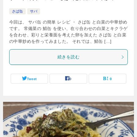
さば缶
サバ
今回は、 サバ缶 の簡単 レシピ ・ さば缶 と白菜の中華炒め
です。 常備菜の 鯖缶 を使い、在り合わせの白菜とキクラゲ
を合わせ、彩りと栄養面を考えた卵を加えた さば缶 と白菜
の中華炒めを作ってみました。 それでは、鯖缶 […]
続きを読む
Tweet
0
0