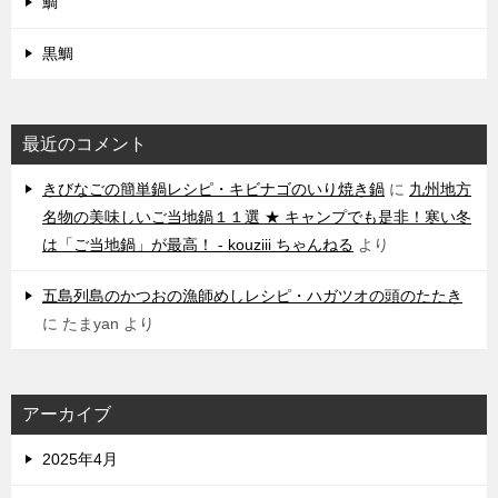
鯛
黒鯛
最近のコメント
きびなごの簡単鍋レシピ・キビナゴのいり焼き鍋
に
九州地方
名物の美味しいご当地鍋１１選 ★ キャンプでも是非！寒い冬
は「ご当地鍋」が最高！ - kouziii ちゃんねる
より
五島列島のかつおの漁師めしレシピ・ハガツオの頭のたたき
に
たまyan
より
アーカイブ
2025年4月