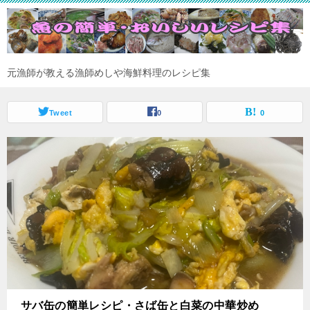
元漁師が教える漁師めしや海鮮料理のレシピ集
Tweet
0
0
サバ缶の簡単レシピ・さば缶と白菜の中華炒め