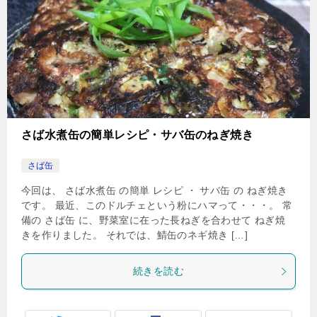
さば水煮缶の簡単レシピ・サバ缶のねぎ焼き
さば缶
今回は、 さば水煮缶 の簡単 レシピ ・ サバ缶 の ねぎ焼き
です。 最近、このドルチェという粉にハマって・・・。 常
備の さば缶 に、野菜室に在った長ねぎを合わせて ねぎ焼
きを作りました。 それでは、鯖缶のネギ焼き […]
続きを読む