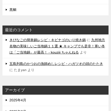
黒鯛
最近のコメント
きびなごの簡単鍋レシピ・キビナゴのいり焼き鍋
に
九州地方
名物の美味しいご当地鍋１１選 ★ キャンプでも是非！寒い冬
は「ご当地鍋」が最高！ - kouziii ちゃんねる
より
五島列島のかつおの漁師めしレシピ・ハガツオの頭のたたき
に
たまyan
より
アーカイブ
2025年4月