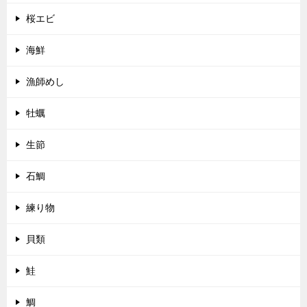
桜エビ
海鮮
漁師めし
牡蠣
生節
石鯛
練り物
貝類
鮭
鯛