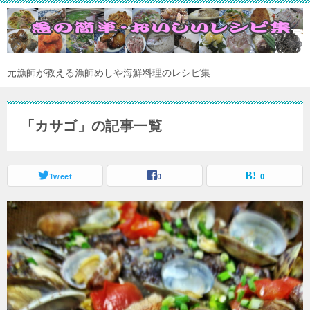
元漁師が教える漁師めしや海鮮料理のレシピ集
「カサゴ」の記事一覧
Tweet
0
0