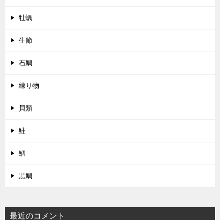
牡蠣
生節
石鯛
練り物
貝類
鮭
鯛
黒鯛
最近のコメント