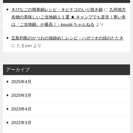
きびなごの簡単鍋レシピ・キビナゴのいり焼き鍋
に
九州地方
名物の美味しいご当地鍋１１選 ★ キャンプでも是非！寒い冬
は「ご当地鍋」が最高！ - kouziii ちゃんねる
より
五島列島のかつおの漁師めしレシピ・ハガツオの頭のたたき
に
たまyan
より
アーカイブ
2025年4月
2025年3月
2023年4月
2022年3月