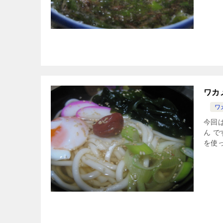
ワカ
ワ
今回は
ん 
を使っ