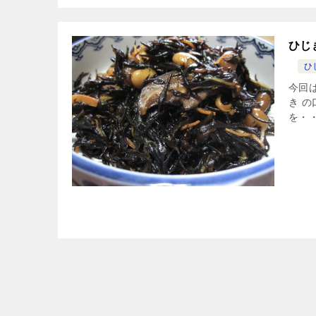
ひじ
ひ
今回は
き 
を・・