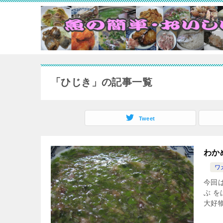
「ひじき」の記事一覧
Tweet
わか
ワ
今回
ぶ 
大好物