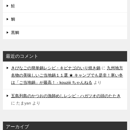
鮭
鯛
黒鯛
最近のコメント
きびなごの簡単鍋レシピ・キビナゴのいり焼き鍋
に
九州地方
名物の美味しいご当地鍋１１選 ★ キャンプでも是非！寒い冬
は「ご当地鍋」が最高！ - kouziii ちゃんねる
より
五島列島のかつおの漁師めしレシピ・ハガツオの頭のたたき
に
たまyan
より
アーカイブ