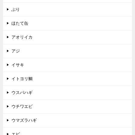
ぶり
ほたて缶
アオリイカ
アジ
イサキ
イトヨリ鯛
ウスバハギ
ウチワエビ
ウマズラハギ
エビ