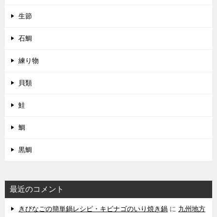
生節
石鯛
練り物
貝類
鮭
鯛
黒鯛
最近のコメント
きびなごの簡単鍋レシピ・キビナゴのいり焼き鍋
に
九州地方