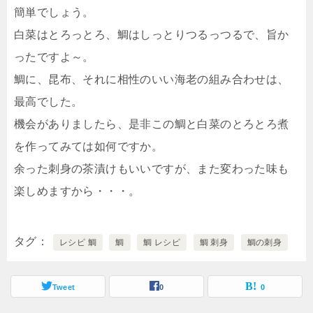
簡単でしょう。
白菜はとろっとろ、鯛はしっとりつるっつるで、旨か
ったですよ～。
鯛に、昆布、それに相性のいい海老の組み合わせは、
最高でした。
機会がありましたら、是非この鯛と白菜のとろとろ煮
を作ってみては如何ですか。
余った刺身の茶漬けもいいですが、また変わった味も
楽しめますから・・・。
タグ
レシピ 鯛
鯛
鯛 レシピ
鯛 刺身
鯛の刺身
Tweet
0
0