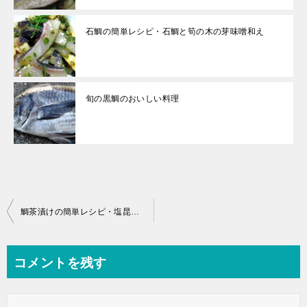
石鯛の簡単レシピ・石鯛と筍の木の芽味噌和え
旬の黒鯛のおいしい料理
投
鯛茶漬けの簡単レシピ・塩昆布を使った鯛の昆布茶漬け
稿
ナ
コメントを残す
ビ
ゲ