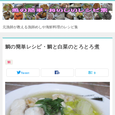
元漁師が教える漁師めしや海鮮料理のレシピ集
鯛の簡単レシピ・鯛と白菜のとろとろ煮
鯛
Tweet
0
0