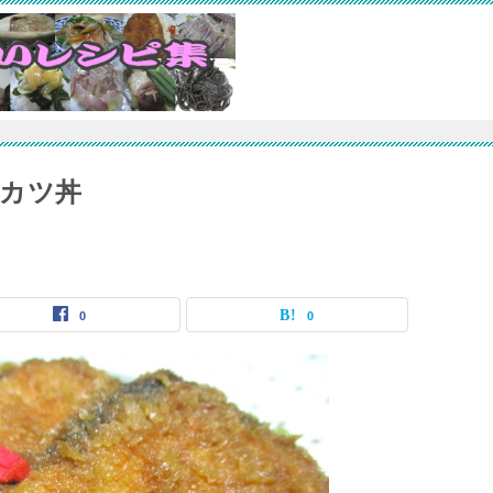
カツ丼
0
0