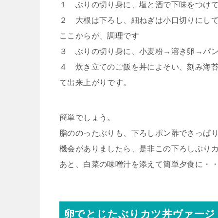
１ ぶりの切り身に、塩と酒で下味をつけ
２ 大根は下ろし、細ねぎは小口切りにし
ここからが、調理です
３ ぶりの切り身に、小麦粉→溶き卵→パ
４ 炊き立てのご飯を丼によそい、刻み海
て出来上がりです。
簡単でしょう。
脂ののったぶりも、下ろしポン酢でさっぱ
機会がありましたら、是非この下ろしぶり
あと、白菜の味噌汁を添えて簡単夕食に・
卵でとじたぶりカツ丼ヴァージ