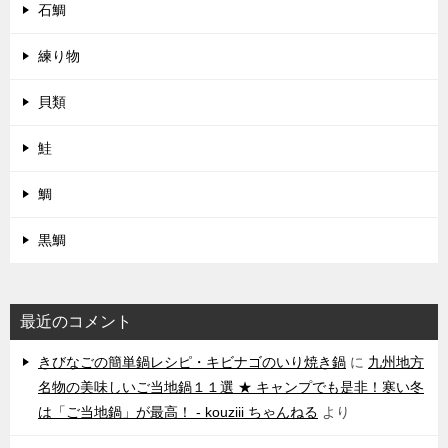
石鯛
練り物
貝類
鮭
鯛
黒鯛
最近のコメント
きびなごの簡単鍋レシピ・キビナゴのいり焼き鍋
に
九州地方
名物の美味しいご当地鍋１１選 ★ キャンプでも是非！寒い冬
は「ご当地鍋」が最高！ - kouziii ちゃんねる
より