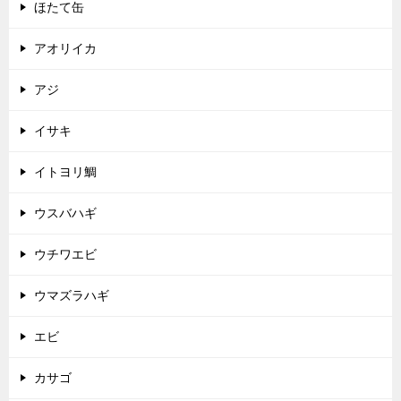
ほたて缶
アオリイカ
アジ
イサキ
イトヨリ鯛
ウスバハギ
ウチワエビ
ウマズラハギ
エビ
カサゴ