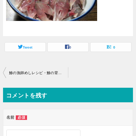
Tweet
0
0
投
鯵の漁師めしレシピ・鯵の背切り
稿
ナ
コメントを残す
ビ
ゲ
名前
必須
ー
シ