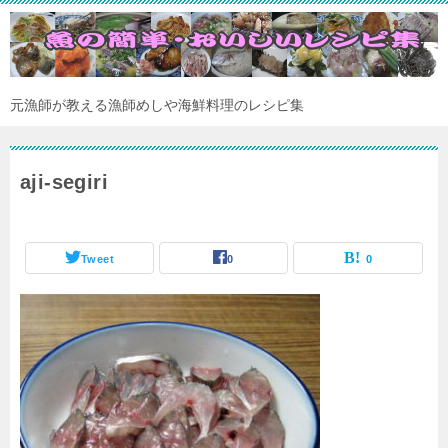
元漁師が教える漁師めしや海鮮料理のレシピ集
aji-segiri
Tweet
0
0