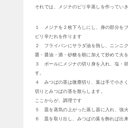
それでは、メジナのピリ辛蒸しを作ってい
１ メジナを２枚下ろしにし、身の部分を
ピリ辛だれを作ります
２ フライパンにサラダ油を熱し、ニンニ
醤・醤油・酒・砂糖を順に加えて炒めて火
３ ボールにメジナの切り身を入れ、塩・
す。
４ みつばの茎は微塵切り、葉は手で小さ
切りとみつばの茎を散らします。
ここからが、調理です
５ 皿を蒸気の上がった蒸し器に入れ、強
６ 皿を取り出し、みつばの葉を飾れば出