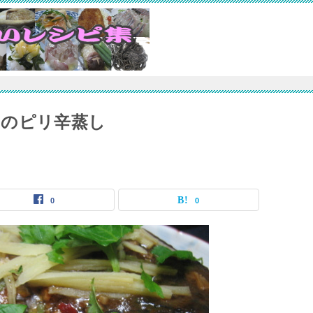
ナのピリ辛蒸し
0
0