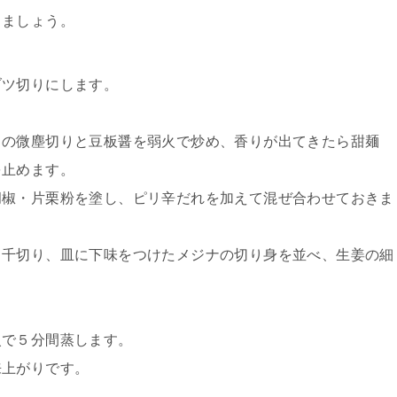
きましょう。
ブツ切りにします。
クの微塵切りと豆板醤を弱火で炒め、香りが出てきたら甜麺
を止めます。
胡椒・片栗粉を塗し、ピリ辛だれを加えて混ぜ合わせておきま
く千切り、皿に下味をつけたメジナの切り身を並べ、生姜の細
火で５分間蒸します。
来上がりです。