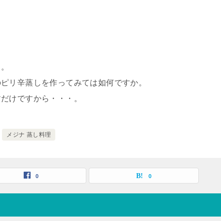
。
～。
のピリ辛蒸しを作ってみては如何ですか。
すだけですから・・・。
メジナ 蒸し料理
0
0