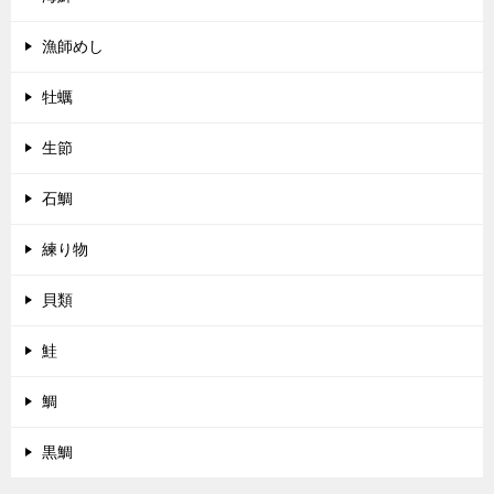
漁師めし
牡蠣
生節
石鯛
練り物
貝類
鮭
鯛
黒鯛