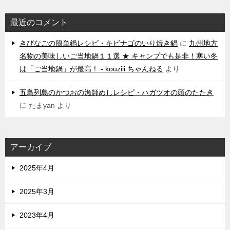
最近のコメント
きびなごの簡単鍋レシピ・キビナゴのいり焼き鍋
に
九州地方
名物の美味しいご当地鍋１１選 ★ キャンプでも是非！寒い冬
は「ご当地鍋」が最高！ - kouziii ちゃんねる
より
五島列島のかつおの漁師めしレシピ・ハガツオの頭のたたき
に
たまyan
より
アーカイブ
2025年4月
2025年3月
2023年4月