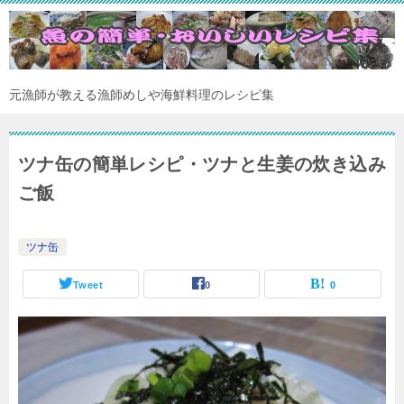
元漁師が教える漁師めしや海鮮料理のレシピ集
ツナ缶の簡単レシピ・ツナと生姜の炊き込み
ご飯
ツナ缶
Tweet
0
0