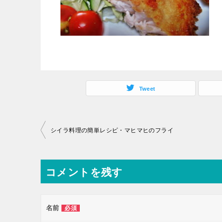
Tweet
投
シイラ料理の簡単レシピ・マヒマヒのフライ
稿
ナ
コメントを残す
ビ
ゲ
ー
名前
必須