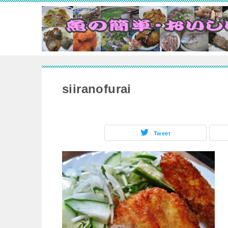
siiranofurai
Tweet