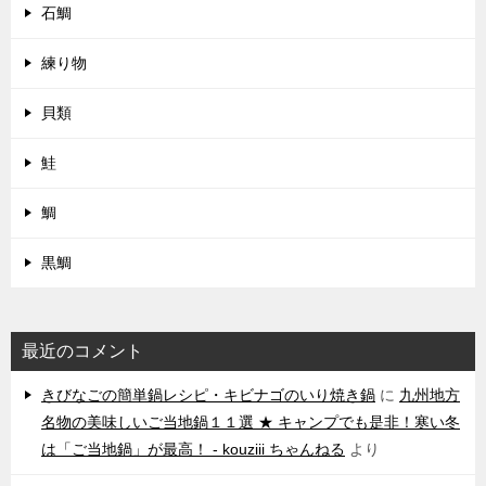
石鯛
練り物
貝類
鮭
鯛
黒鯛
最近のコメント
きびなごの簡単鍋レシピ・キビナゴのいり焼き鍋
に
九州地方
名物の美味しいご当地鍋１１選 ★ キャンプでも是非！寒い冬
は「ご当地鍋」が最高！ - kouziii ちゃんねる
より