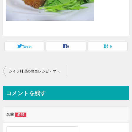
Tweet
0
0
投
シイラ料理の簡単レシピ・マヒマヒのフライ
稿
ナ
コメントを残す
ビ
ゲ
名前
必須
ー
シ