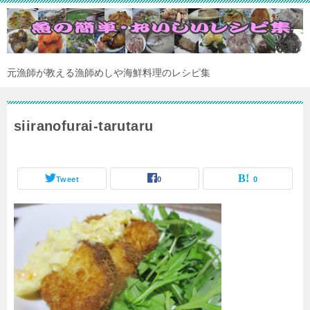
元漁師が教える漁師めしや海鮮料理のレシピ集
siiranofurai-tarutaru
Tweet
0
0