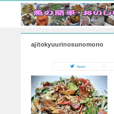
ajitokyuurinosunomono
Tweet