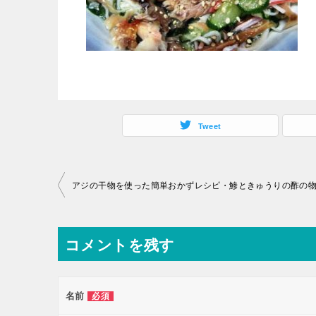
Tweet
投
アジの干物を使った簡単おかずレシピ・鯵ときゅうりの酢の
稿
ナ
コメントを残す
ビ
ゲ
ー
名前
必須