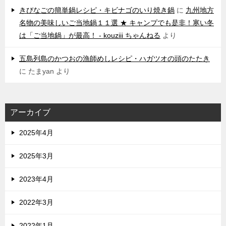
きびなごの簡単鍋レシピ・キビナゴのいり焼き鍋
に
九州地方
名物の美味しいご当地鍋１１選 ★ キャンプでも是非！寒い冬
は「ご当地鍋」が最高！ - kouziii ちゃんねる
より
五島列島のかつおの漁師めしレシピ・ハガツオの頭のたたき
に
たまyan
より
アーカイブ
2025年4月
2025年3月
2023年4月
2022年3月
2022年1月