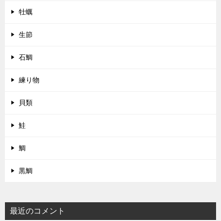
牡蠣
生節
石鯛
練り物
貝類
鮭
鯛
黒鯛
最近のコメント