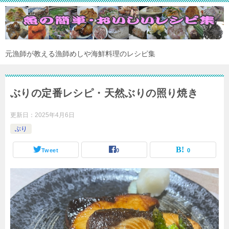
元漁師が教える漁師めしや海鮮料理のレシピ集
ぶりの定番レシピ・天然ぶりの照り焼き
更新日：
2025年4月6日
ぶり
Tweet
0
0