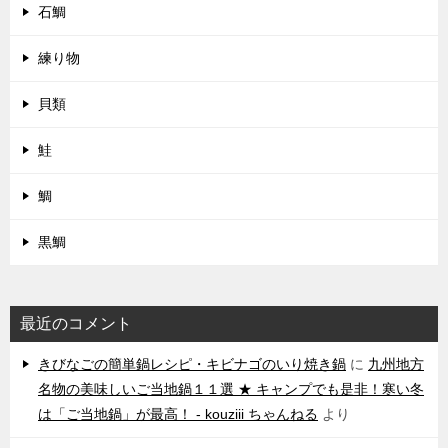
石鯛
練り物
貝類
鮭
鯛
黒鯛
最近のコメント
きびなごの簡単鍋レシピ・キビナゴのいり焼き鍋
に
九州地方
名物の美味しいご当地鍋１１選 ★ キャンプでも是非！寒い冬
は「ご当地鍋」が最高！ - kouziii ちゃんねる
より