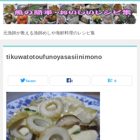
元漁師が教える漁師めしや海鮮料理のレシピ集
tikuwatotoufunoyasasiinimono
Tweet
0
0