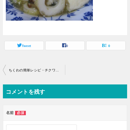
Tweet
0
0
投
ちくわの簡単レシピ・チクワと厚揚げの旨煮
稿
ナ
コメントを残す
ビ
ゲ
名前
必須
ー
シ