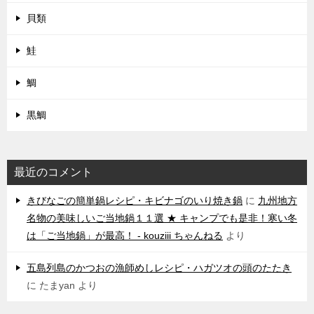
貝類
鮭
鯛
黒鯛
最近のコメント
きびなごの簡単鍋レシピ・キビナゴのいり焼き鍋
に
九州地方
名物の美味しいご当地鍋１１選 ★ キャンプでも是非！寒い冬
は「ご当地鍋」が最高！ - kouziii ちゃんねる
より
五島列島のかつおの漁師めしレシピ・ハガツオの頭のたたき
に
たまyan
より