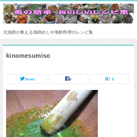
元漁師が教える漁師めしや海鮮料理のレシピ集
kinomesumiso
Tweet
0
0