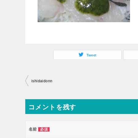
Tweet
投
ishidaidonn
稿
ナ
コメントを残す
ビ
ゲ
ー
名前
必須