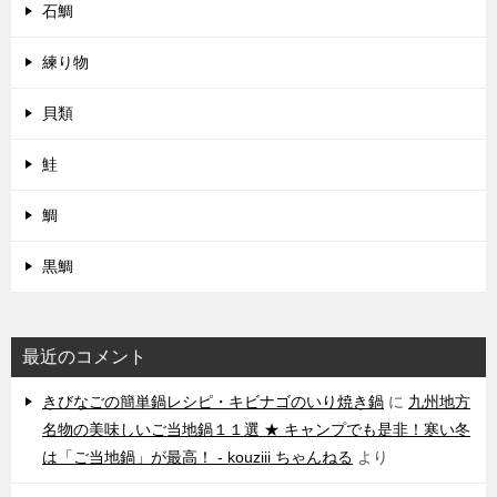
石鯛
練り物
貝類
鮭
鯛
黒鯛
最近のコメント
きびなごの簡単鍋レシピ・キビナゴのいり焼き鍋
に
九州地方
名物の美味しいご当地鍋１１選 ★ キャンプでも是非！寒い冬
は「ご当地鍋」が最高！ - kouziii ちゃんねる
より