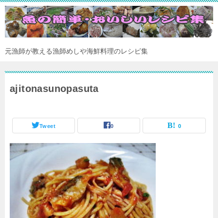
元漁師が教える漁師めしや海鮮料理のレシピ集
ajitonasunopasuta
Tweet
0
0