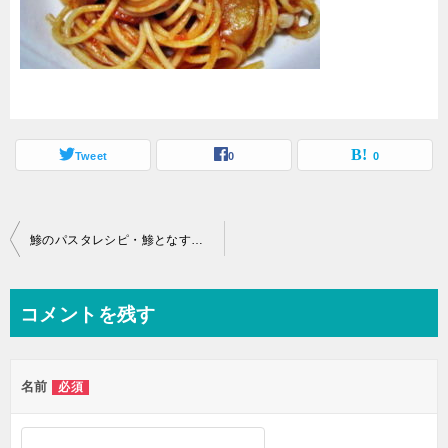
Tweet
0
0
投
鯵のパスタレシピ・鯵となすのダイエットパスタ
稿
ナ
コメントを残す
ビ
ゲ
名前
必須
ー
シ