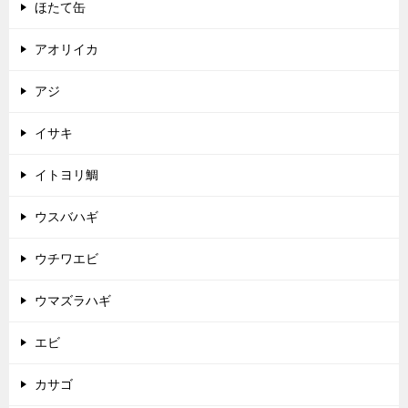
ほたて缶
アオリイカ
アジ
イサキ
イトヨリ鯛
ウスバハギ
ウチワエビ
ウマズラハギ
エビ
カサゴ