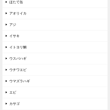
ほたて缶
アオリイカ
アジ
イサキ
イトヨリ鯛
ウスバハギ
ウチワエビ
ウマズラハギ
エビ
カサゴ