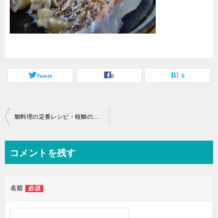
Tweet
0
0
投
鯛料理の定番レシピ・桜鯛の刺身の四種盛り
稿
ナ
コメントを残す
ビ
ゲ
名前
必須
ー
シ