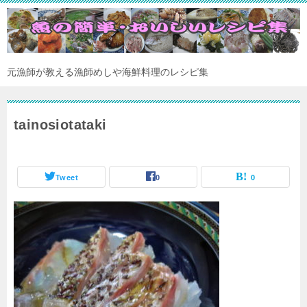
元漁師が教える漁師めしや海鮮料理のレシピ集
tainosiotataki
Tweet
0
0