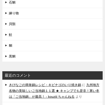
石鯛
練り物
貝類
鮭
鯛
黒鯛
最近のコメント
きびなごの簡単鍋レシピ・キビナゴのいり焼き鍋
に
九州地方
名物の美味しいご当地鍋１１選 ★ キャンプでも是非！寒い冬
は「ご当地鍋」が最高！ - kouziii ちゃんねる
より