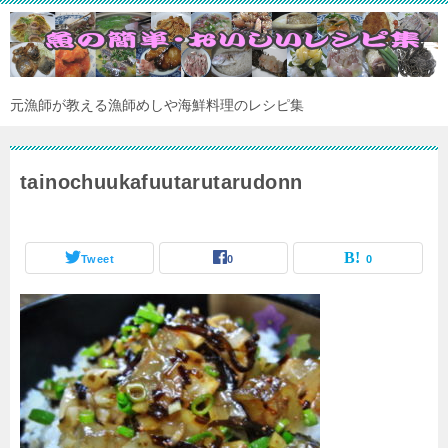
元漁師が教える漁師めしや海鮮料理のレシピ集
tainochuukafuutarutarudonn
Tweet
0
0