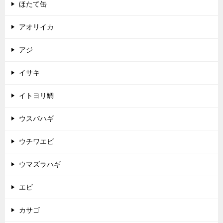
ほたて缶
アオリイカ
アジ
イサキ
イトヨリ鯛
ウスバハギ
ウチワエビ
ウマズラハギ
エビ
カサゴ