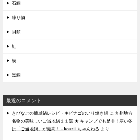
石鯛
練り物
貝類
鮭
鯛
黒鯛
最近のコメント
きびなごの簡単鍋レシピ・キビナゴのいり焼き鍋
に
九州地方
名物の美味しいご当地鍋１１選 ★ キャンプでも是非！寒い冬
は「ご当地鍋」が最高！ - kouziii ちゃんねる
より