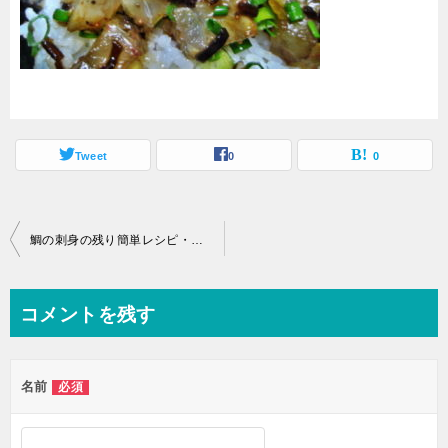
Tweet
0
0
投
鯛の刺身の残り簡単レシピ・鯛の中華風タルタル丼
稿
ナ
コメントを残す
ビ
ゲ
名前
必須
ー
シ