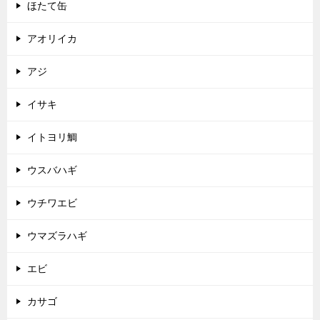
ほたて缶
アオリイカ
アジ
イサキ
イトヨリ鯛
ウスバハギ
ウチワエビ
ウマズラハギ
エビ
カサゴ