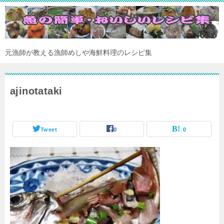
元漁師が教える漁師めしや海鮮料理のレシピ集
ajinotataki
Tweet
0
0