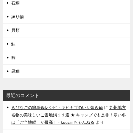
石鯛
練り物
貝類
鮭
鯛
黒鯛
最近のコメント
きびなごの簡単鍋レシピ・キビナゴのいり焼き鍋
に
九州地方
名物の美味しいご当地鍋１１選 ★ キャンプでも是非！寒い冬
は「ご当地鍋」が最高！ - kouziii ちゃんねる
より