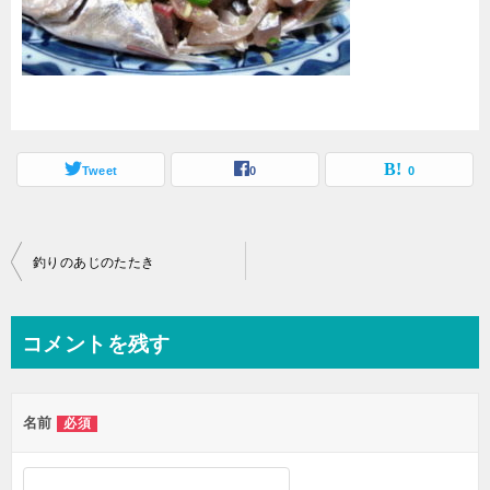
Tweet
0
0
投
釣りのあじのたたき
稿
ナ
コメントを残す
ビ
ゲ
名前
必須
ー
シ