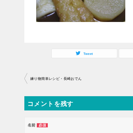
Tweet
投
練り物簡単レシピ・長崎おでん
稿
ナ
コメントを残す
ビ
ゲ
ー
名前
必須