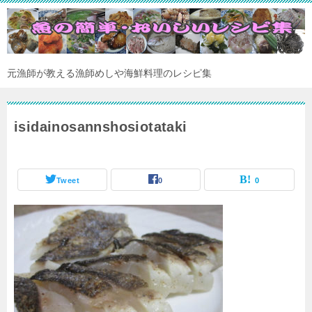
元漁師が教える漁師めしや海鮮料理のレシピ集
isidainosannshosiotataki
Tweet
0
0