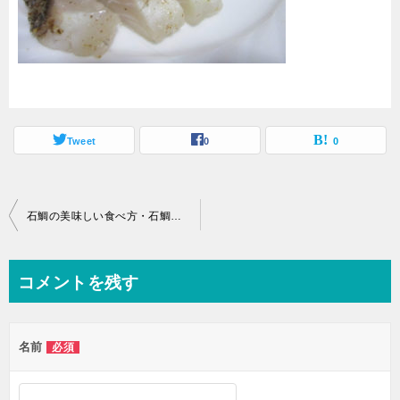
Tweet
0
0
投
石鯛の美味しい食べ方・石鯛の炙り
稿
ナ
コメントを残す
ビ
ゲ
名前
必須
ー
シ