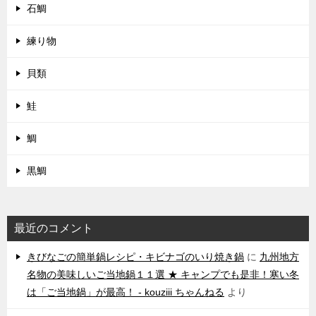
石鯛
練り物
貝類
鮭
鯛
黒鯛
最近のコメント
きびなごの簡単鍋レシピ・キビナゴのいり焼き鍋
に
九州地方
名物の美味しいご当地鍋１１選 ★ キャンプでも是非！寒い冬
は「ご当地鍋」が最高！ - kouziii ちゃんねる
より