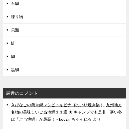
石鯛
練り物
貝類
鮭
鯛
黒鯛
最近のコメント
きびなごの簡単鍋レシピ・キビナゴのいり焼き鍋
に
九州地方
名物の美味しいご当地鍋１１選 ★ キャンプでも是非！寒い冬
は「ご当地鍋」が最高！ - kouziii ちゃんねる
より