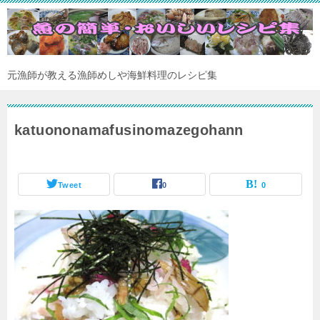
元漁師が教える漁師めしや海鮮料理のレシピ集
katuononamafusinomazegohann
Tweet
0
0