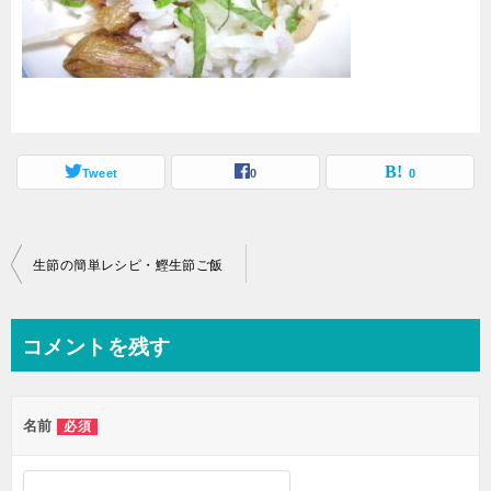
Tweet
0
0
投
生節の簡単レシピ・鰹生節ご飯
稿
ナ
コメントを残す
ビ
ゲ
名前
必須
ー
シ