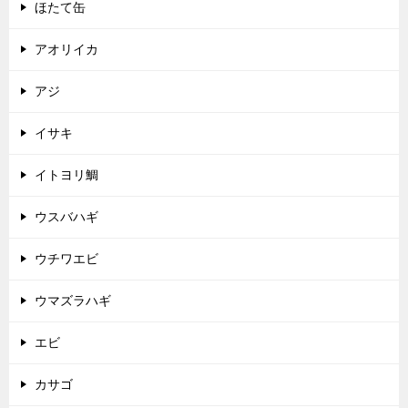
ほたて缶
アオリイカ
アジ
イサキ
イトヨリ鯛
ウスバハギ
ウチワエビ
ウマズラハギ
エビ
カサゴ