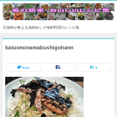
元漁師が教える漁師めしや海鮮料理のレシピ集
katuononamabushigohann
Tweet
0
0