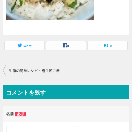
Tweet
0
0
投
生節の簡単レシピ・鰹生節ご飯
稿
ナ
コメントを残す
ビ
ゲ
名前
必須
ー
シ