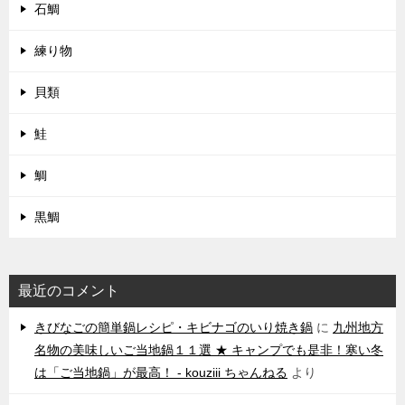
石鯛
練り物
貝類
鮭
鯛
黒鯛
最近のコメント
きびなごの簡単鍋レシピ・キビナゴのいり焼き鍋
に
九州地方
名物の美味しいご当地鍋１１選 ★ キャンプでも是非！寒い冬
は「ご当地鍋」が最高！ - kouziii ちゃんねる
より