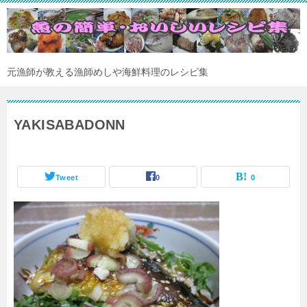
元漁師が教える漁師めしや海鮮料理のレシピ集
YAKISABADONN
Tweet
0
0