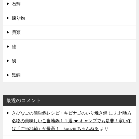
石鯛
練り物
貝類
鮭
鯛
黒鯛
最近のコメント
きびなごの簡単鍋レシピ・キビナゴのいり焼き鍋
に
九州地方
名物の美味しいご当地鍋１１選 ★ キャンプでも是非！寒い冬
は「ご当地鍋」が最高！ - kouziii ちゃんねる
より