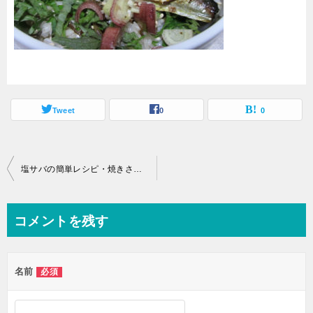
Tweet
0
0
投
塩サバの簡単レシピ・焼きさば丼
稿
ナ
コメントを残す
ビ
ゲ
名前
必須
ー
シ