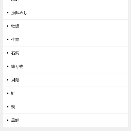
漁師めし
牡蠣
生節
石鯛
練り物
貝類
鮭
鯛
黒鯛