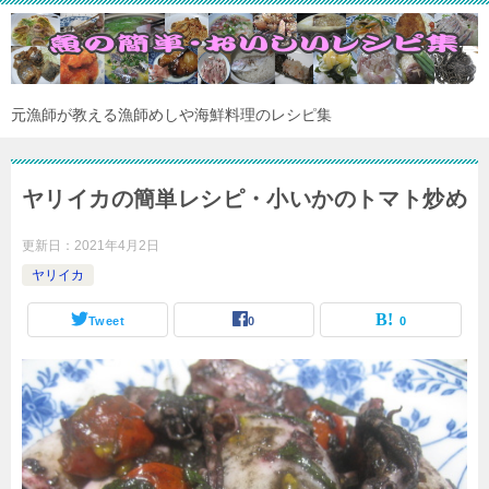
元漁師が教える漁師めしや海鮮料理のレシピ集
ヤリイカの簡単レシピ・小いかのトマト炒め
更新日：
2021年4月2日
ヤリイカ
Tweet
0
0