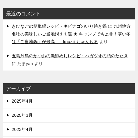
最近のコメント
きびなごの簡単鍋レシピ・キビナゴのいり焼き鍋
に
九州地方
名物の美味しいご当地鍋１１選 ★ キャンプでも是非！寒い冬
は「ご当地鍋」が最高！ - kouziii ちゃんねる
より
五島列島のかつおの漁師めしレシピ・ハガツオの頭のたたき
に
たまyan
より
アーカイブ
2025年4月
2025年3月
2023年4月