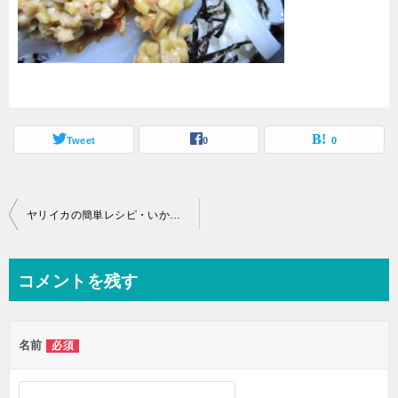
Tweet
0
0
投
ヤリイカの簡単レシピ・いか納豆パスタ
稿
ナ
コメントを残す
ビ
ゲ
名前
必須
ー
シ