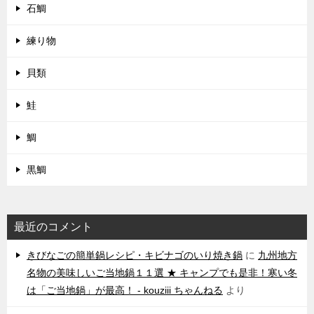
石鯛
練り物
貝類
鮭
鯛
黒鯛
最近のコメント
きびなごの簡単鍋レシピ・キビナゴのいり焼き鍋
に
九州地方
名物の美味しいご当地鍋１１選 ★ キャンプでも是非！寒い冬
は「ご当地鍋」が最高！ - kouziii ちゃんねる
より