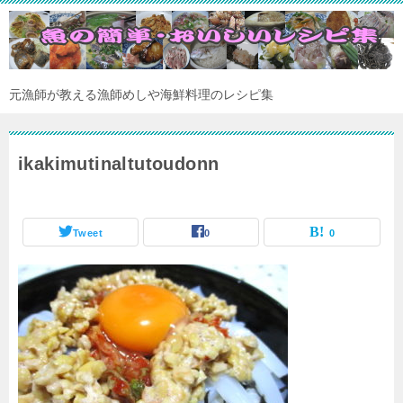
元漁師が教える漁師めしや海鮮料理のレシピ集
ikakimutinaltutoudonn
Tweet
0
0