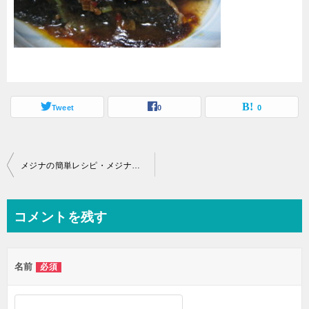
Tweet
0
0
投
メジナの簡単レシピ・メジナのピリ辛蒸し
稿
ナ
コメントを残す
ビ
ゲ
名前
必須
ー
シ