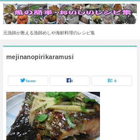
元漁師が教える漁師めしや海鮮料理のレシピ集
mejinanopirikaramusi
Tweet
0
0