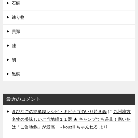
石鯛
練り物
貝類
鮭
鯛
黒鯛
最近のコメント
きびなごの簡単鍋レシピ・キビナゴのいり焼き鍋
に
九州地方
名物の美味しいご当地鍋１１選 ★ キャンプでも是非！寒い冬
は「ご当地鍋」が最高！ - kouziii ちゃんねる
より