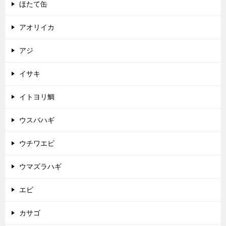
ほたて缶
アオリイカ
アジ
イサキ
イトヨリ鯛
ウスバハギ
ウチワエビ
ウマズラハギ
エビ
カサゴ