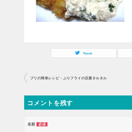
Tweet
投
ブリの簡単レシピ・ぶりフライの豆腐タルタル
稿
ナ
コメントを残す
ビ
ゲ
ー
名前
必須