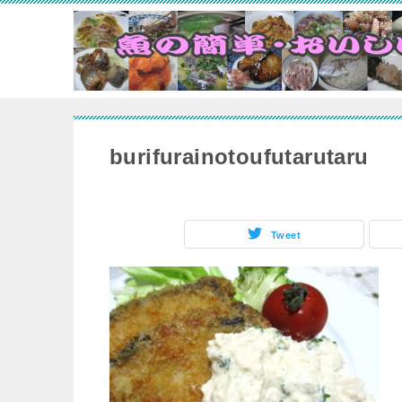
burifurainotoufutarutaru
Tweet