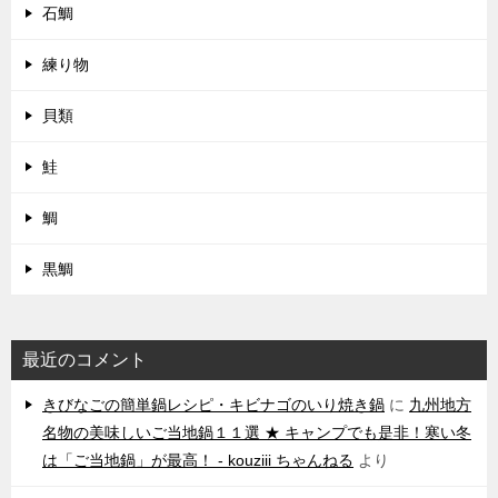
石鯛
練り物
貝類
鮭
鯛
黒鯛
最近のコメント
きびなごの簡単鍋レシピ・キビナゴのいり焼き鍋
に
九州地方
名物の美味しいご当地鍋１１選 ★ キャンプでも是非！寒い冬
は「ご当地鍋」が最高！ - kouziii ちゃんねる
より