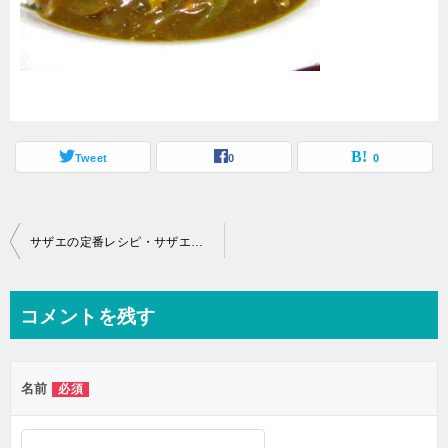
Tweet
0
0
投
サザエの定番レシピ・サザエの刺身
稿
ナ
コメントを残す
ビ
ゲ
名前
必須
ー
シ