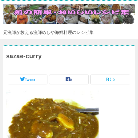
元漁師が教える漁師めしや海鮮料理のレシピ集
sazae-curry
Tweet
0
0