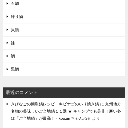
石鯛
練り物
貝類
鮭
鯛
黒鯛
最近のコメント
きびなごの簡単鍋レシピ・キビナゴのいり焼き鍋
に
九州地方
名物の美味しいご当地鍋１１選 ★ キャンプでも是非！寒い冬
は「ご当地鍋」が最高！ - kouziii ちゃんねる
より