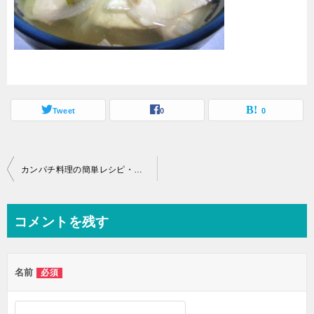
Tweet
0
0
投
カンパチ料理の簡単レシピ・かんぱちのお吸い物
稿
ナ
コメントを残す
ビ
ゲ
名前
必須
ー
シ