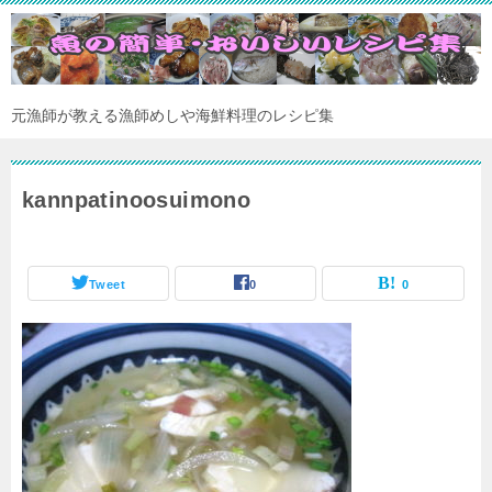
元漁師が教える漁師めしや海鮮料理のレシピ集
kannpatinoosuimono
Tweet
0
0