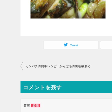
Tweet
投
カンパチの簡単レシピ・かんぱちの黒胡椒炒め
稿
ナ
コメントを残す
ビ
ゲ
ー
名前
必須