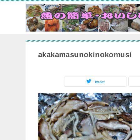
akakamasunokinokomusi
Tweet