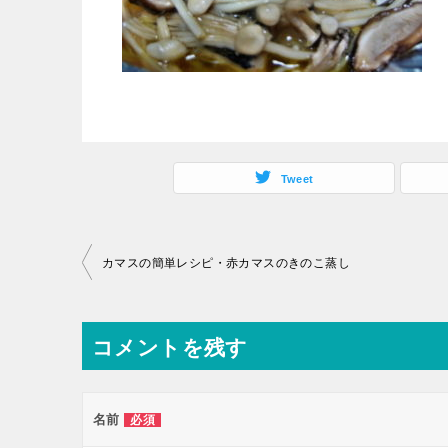
Tweet
投
カマスの簡単レシピ・赤カマスのきのこ蒸し
稿
ナ
コメントを残す
ビ
ゲ
ー
名前
必須