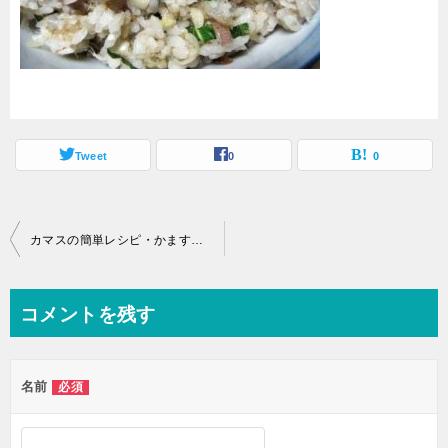
Tweet
0
0
投
カマスの簡単レシピ・かますの混ぜご飯
稿
ナ
コメントを残す
ビ
ゲ
名前
必須
ー
シ