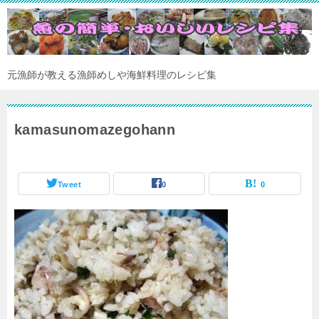
元漁師が教える漁師めしや海鮮料理のレシピ集
kamasunomazegohann
Tweet
0
0