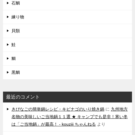
石鯛
練り物
貝類
鮭
鯛
黒鯛
最近のコメント
きびなごの簡単鍋レシピ・キビナゴのいり焼き鍋
に
九州地方
名物の美味しいご当地鍋１１選 ★ キャンプでも是非！寒い冬
は「ご当地鍋」が最高！ - kouziii ちゃんねる
より