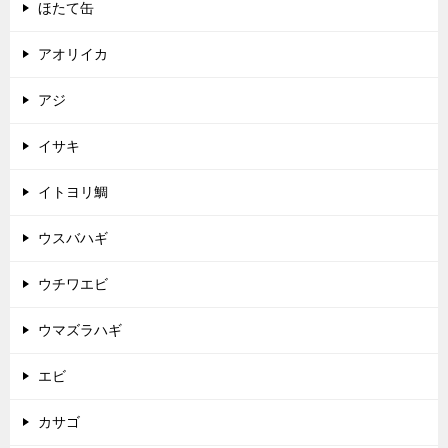
ほたて缶
アオリイカ
アジ
イサキ
イトヨリ鯛
ウスバハギ
ウチワエビ
ウマズラハギ
エビ
カサゴ