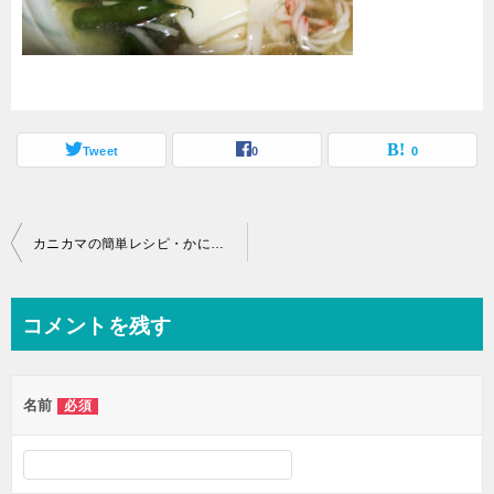
Tweet
0
0
投
カニカマの簡単レシピ・かにかまと豆腐の煮込み
稿
ナ
コメントを残す
ビ
ゲ
名前
必須
ー
シ
ョ