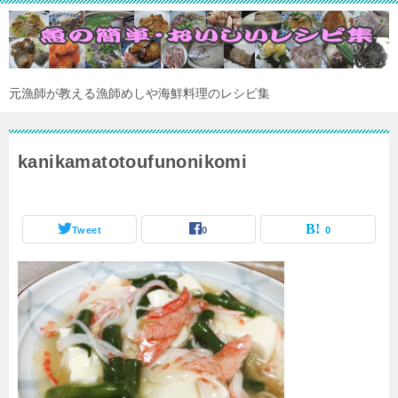
元漁師が教える漁師めしや海鮮料理のレシピ集
kanikamatotoufunonikomi
Tweet
0
0