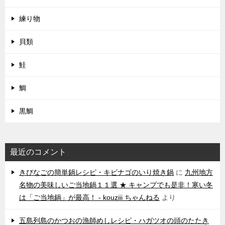
練り物
貝類
鮭
鯛
黒鯛
最近のコメント
きびなごの簡単鍋レシピ・キビナゴのいり焼き鍋
に
九州地方
名物の美味しいご当地鍋１１選 ★ キャンプでも是非！寒い冬
は「ご当地鍋」が最高！ - kouziii ちゃんねる
より
五島列島のかつおの漁師めしレシピ・ハガツオの頭のたたき