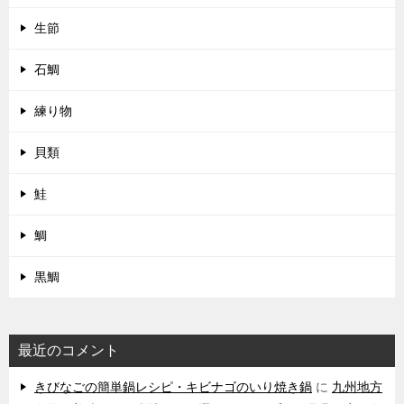
生節
石鯛
練り物
貝類
鮭
鯛
黒鯛
最近のコメント
きびなごの簡単鍋レシピ・キビナゴのいり焼き鍋
に
九州地方