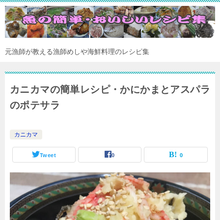
元漁師が教える漁師めしや海鮮料理のレシピ集
カニカマの簡単レシピ・かにかまとアスパラ
のポテサラ
カニカマ
Tweet
0
0