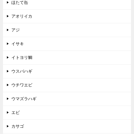
ほたて缶
アオリイカ
アジ
イサキ
イトヨリ鯛
ウスバハギ
ウチワエビ
ウマズラハギ
エビ
カサゴ