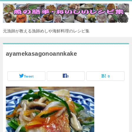
元漁師が教える漁師めしや海鮮料理のレシピ集
ayamekasagonoannkake
Tweet
0
0