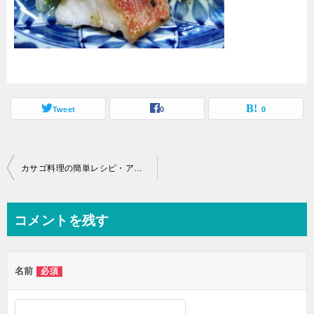
Tweet
0
0
投
カサゴ料理の簡単レシピ・アヤメカサゴのあんかけ
稿
ナ
コメントを残す
ビ
ゲ
名前
必須
ー
シ