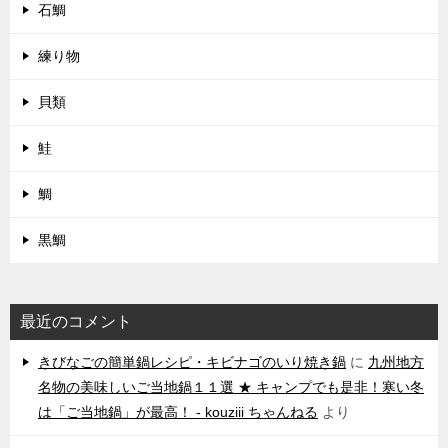
石鯛
練り物
貝類
鮭
鯛
黒鯛
最近のコメント
きびなごの簡単鍋レシピ・キビナゴのいり焼き鍋
に
九州地方
名物の美味しいご当地鍋１１選 ★ キャンプでも是非！寒い冬
は「ご当地鍋」が最高！ - kouziii ちゃんねる
より