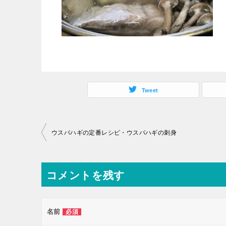
Tweet
投
ウスバハギの定番レシピ・ウスバハギの刺身
稿
ナ
コメントを残す
ビ
ゲ
ー
名前
必須