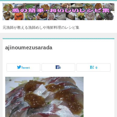
元漁師が教える漁師めしや海鮮料理のレシピ集
ajinoumezusarada
Tweet
0
0