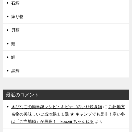
石鯛
練り物
貝類
鮭
鯛
黒鯛
最近のコメント
きびなごの簡単鍋レシピ・キビナゴのいり焼き鍋
に
九州地方
名物の美味しいご当地鍋１１選 ★ キャンプでも是非！寒い冬
は「ご当地鍋」が最高！ - kouziii ちゃんねる
より