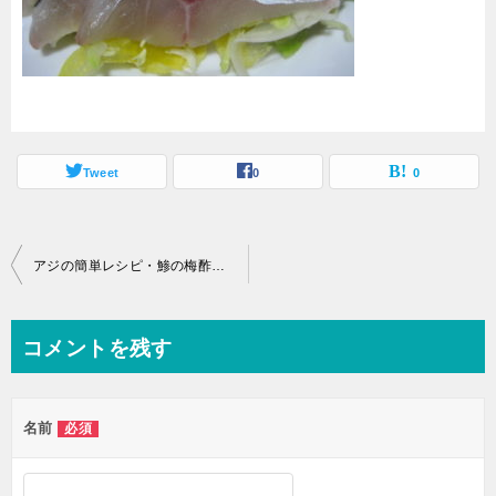
Tweet
0
0
投
アジの簡単レシピ・鯵の梅酢サラダ
稿
ナ
コメントを残す
ビ
ゲ
名前
必須
ー
シ