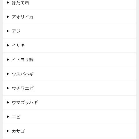
ほたて缶
アオリイカ
アジ
イサキ
イトヨリ鯛
ウスバハギ
ウチワエビ
ウマズラハギ
エビ
カサゴ