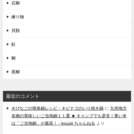
石鯛
練り物
貝類
鮭
鯛
黒鯛
最近のコメント
きびなごの簡単鍋レシピ・キビナゴのいり焼き鍋
に
九州地方
名物の美味しいご当地鍋１１選 ★ キャンプでも是非！寒い冬
は「ご当地鍋」が最高！ - kouziii ちゃんねる
より