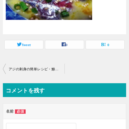
Tweet
0
0
投
アジの刺身の簡単レシピ・鯵の日向丼
稿
ナ
コメントを残す
ビ
ゲ
名前
必須
ー
シ