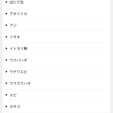
ほたて缶
アオリイカ
アジ
イサキ
イトヨリ鯛
ウスバハギ
ウチワエビ
ウマズラハギ
エビ
カサゴ