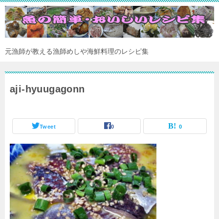
元漁師が教える漁師めしや海鮮料理のレシピ集
aji-hyuugagonn
Tweet
0
0