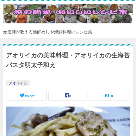
元漁師が教える漁師めしや海鮮料理のレシピ集
アオリイカの美味料理・アオリイカの生海苔
パスタ明太子和え
アオリイカ
Tweet
0
0