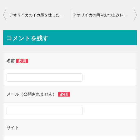
投
アオリイカのイカ墨を使ったおいしいイカ墨パスタ
アオリイカの簡単おつまみレシピ・いかげその天ぷら
稿
ナ
コメントを残す
ビ
ゲ
名前
必須
ー
シ
ョ
ン
メール（公開されません）
必須
サイト