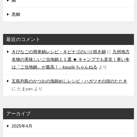
鯛
黒鯛
最近のコメント
きびなごの簡単鍋レシピ・キビナゴのいり焼き鍋
に
九州地方
名物の美味しいご当地鍋１１選 ★ キャンプでも是非！寒い冬
は「ご当地鍋」が最高！ - kouziii ちゃんねる
より
五島列島のかつおの漁師めしレシピ・ハガツオの頭のたたき
に
たまyan
より
アーカイブ
2025年4月