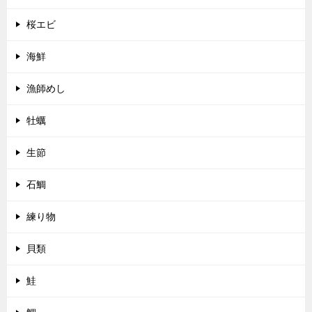
桜エビ
海鮮
漁師めし
牡蠣
生節
石鯛
練り物
貝類
鮭