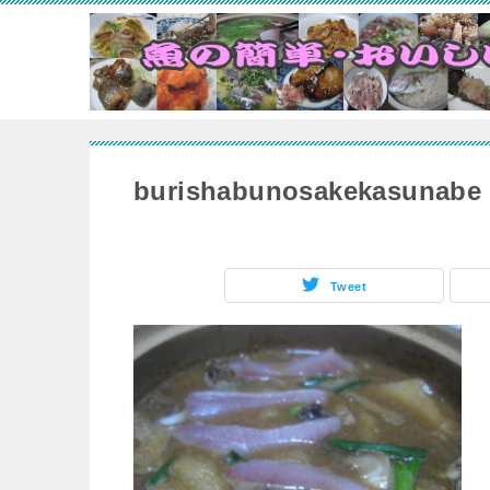
burishabunosakekasunabe
Tweet