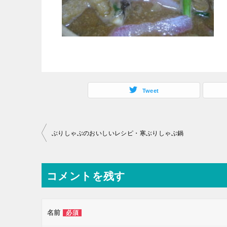
Tweet
投
ぶりしゃぶのおいしいレシピ・寒ぶりしゃぶ鍋
稿
ナ
コメントを残す
ビ
ゲ
ー
名前
必須