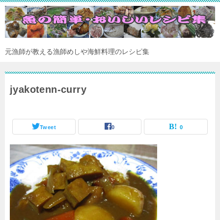
元漁師が教える漁師めしや海鮮料理のレシピ集
jyakotenn-curry
Tweet
0
0