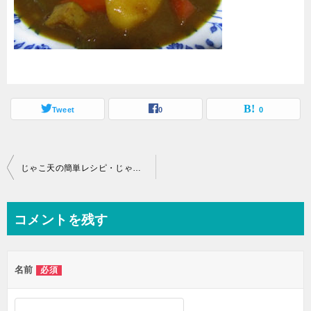
Tweet
0
0
投
じゃこ天の簡単レシピ・じゃこ天カレー
稿
ナ
コメントを残す
ビ
ゲ
名前
必須
ー
シ