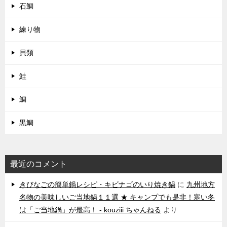
石鯛
練り物
貝類
鮭
鯛
黒鯛
最近のコメント
きびなごの簡単鍋レシピ・キビナゴのいり焼き鍋
に
九州地方
名物の美味しいご当地鍋１１選 ★ キャンプでも是非！寒い冬
は「ご当地鍋」が最高！ - kouziii ちゃんねる
より