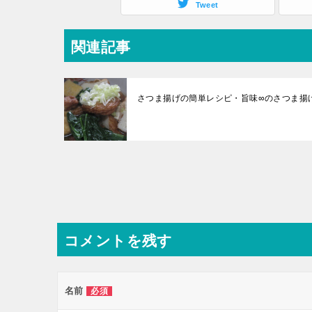
Tweet
関連記事
さつま揚げの簡単レシピ・旨味∞のさつま揚
投
稿
ナ
コメントを残す
ビ
ゲ
ー
名前
必須