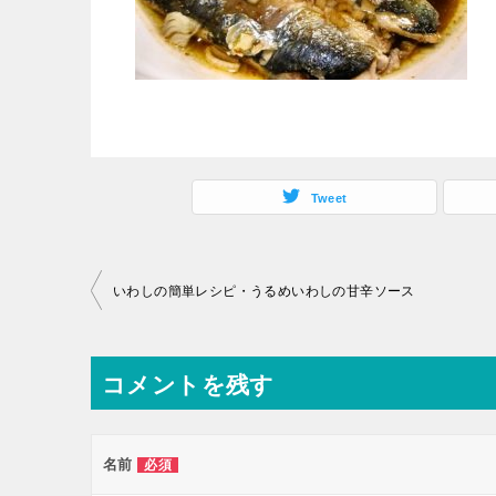
Tweet
投
いわしの簡単レシピ・うるめいわしの甘辛ソース
稿
ナ
コメントを残す
ビ
ゲ
ー
名前
必須