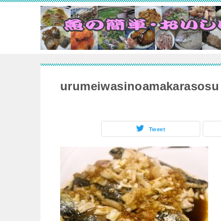
urumeiwasinoamakarasosu
Tweet