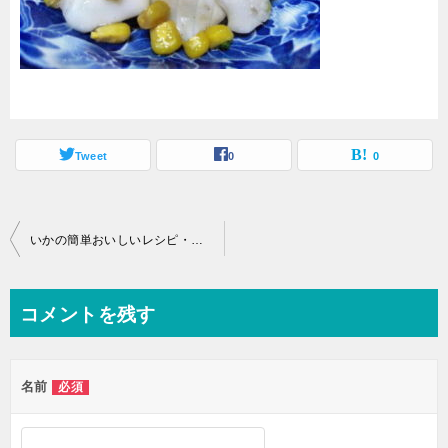
Tweet
0
0
投
いかの簡単おいしいレシピ・アオリイカとコーンの炒め物
稿
ナ
コメントを残す
ビ
ゲ
名前
必須
ー
シ