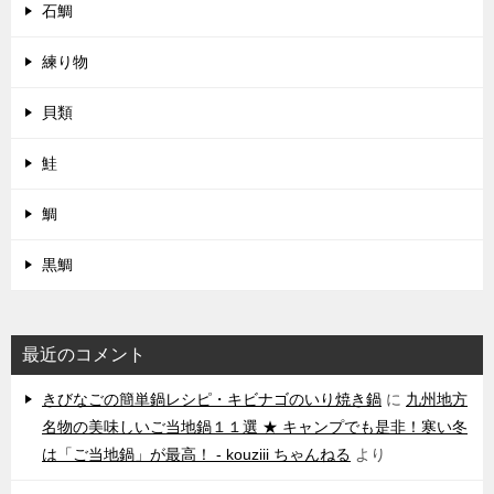
石鯛
練り物
貝類
鮭
鯛
黒鯛
最近のコメント
きびなごの簡単鍋レシピ・キビナゴのいり焼き鍋
に
九州地方
名物の美味しいご当地鍋１１選 ★ キャンプでも是非！寒い冬
は「ご当地鍋」が最高！ - kouziii ちゃんねる
より