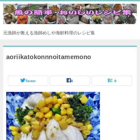
元漁師が教える漁師めしや海鮮料理のレシピ集
aoriikatokonnnoitamemono
Tweet
0
0