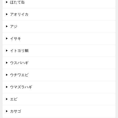
ほたて缶
アオリイカ
アジ
イサキ
イトヨリ鯛
ウスバハギ
ウチワエビ
ウマズラハギ
エビ
カサゴ